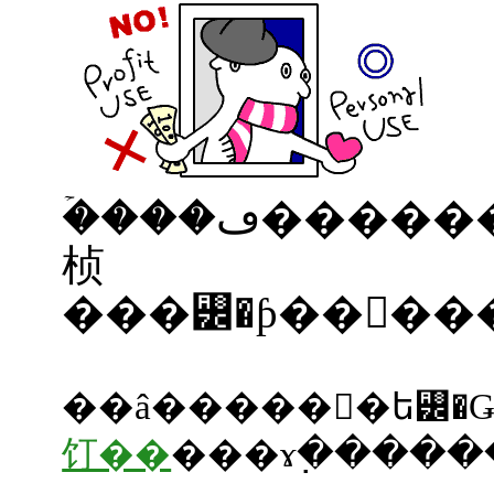
�ۡ���ڡ������������ե��å�������
桢
���꡼�ƥ��󥰥�
饤��
���ɤ߲����