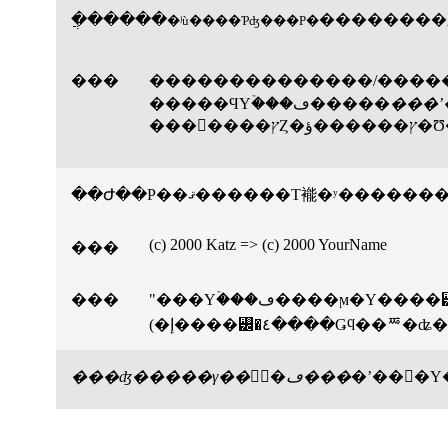
�ֲ�����
��������
�ʲù����Ƥʤ���Ρ�
���
��������������/����
�����ϤΥۡ���ڡ�����
�����
��Ժ��Ρ��ޤ������Τ褦�ʸ��
(c) 2000 Katz => (c) 2000 YourName
���
���
"���Υۡ���ڡ����ϻ�Υ
(�إ����꡼�٤����
���ʤ�����γ��򽸤᤿�ڡ���