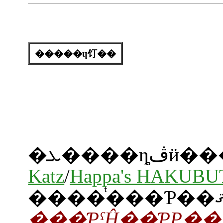
�����ɥ饤��
�ܥ��
Katz
/
Happa's HAKUB