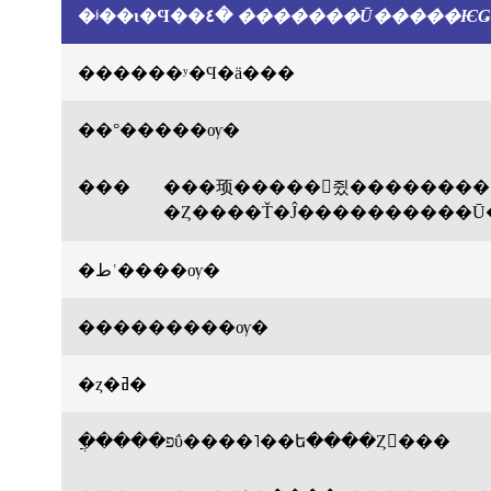
�ʲ��ι�Ϥ��٤�
�������Ū�����Ѥ
������ʸ�Ϥ�ä���
��°�����ѹ�
���
���顼�����򥰥쥤��������
�Ȥ����Ť�Ĵ����������Ū
�طʿ����ѹ�
���������ѹ�
�ȥ�ߥ�
�ֲ����פΰ����˥��ե����Ȥ򤫤���