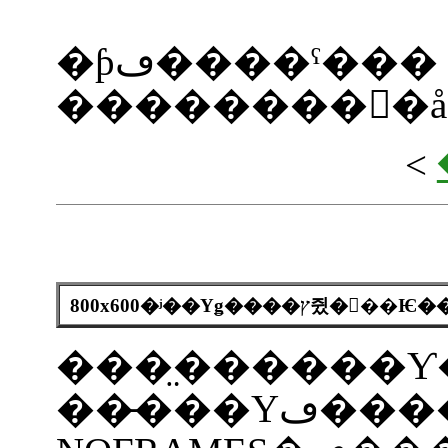
�ƥڡ����ˤ��
��������򥯥�å
<
800x600�ʲ��Υǥ����ץ쥤
���̤������Ƴ