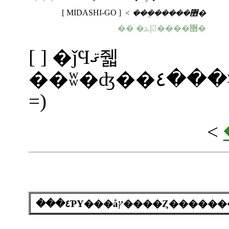
[ MIDASHI-GO ]
< ���ܸ�����޻�
�� �إܥ󼰥����޻�
[ ] �ǰϤޤ줿
��ʬ�ʤ��٤���ʸ���ˤϡ����ξ�αѸ������ʸ�Ǥ�����ñ��ñ��Ф���ʤΤǡ��Ѹ���ٶ��ΤȤä�����˥ɥ���
=)
<
���٤ƤΥ���åץ����Ȥ��