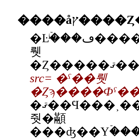
����åץ
�Ŀͥۡ���ڡ����ʤ�С��ϤäѰ�����ʪ�ۤΥ���åץ����Ȥɤ�Ǥ⤹�٤�̵�������Ѥ��
뤳
src= �ˤ��뤳
�Ȥϡ����Фˤ���
�ޤ��Ϥ���˲����ե������ѥ�����˥���������ɤ������
줫�顢
���ʤ��Υۡ���ڡ��������Ф˥��åץ����ɤ��ƻ��Ѥ�