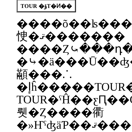
TOUR �ؤΤ�Ͷ��
����õ��ʪ���
㤤�ޤ�������
����Ȥ⤿���դ
�⤷�ä���Ū��ʤ
顢���⸫
TOUR�ˤĤ��ƹԤ��С�
뤳�Ȥ����衢