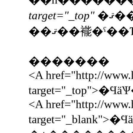
target="_top"
�ޤ
��ޤ��褦�ˤ
�������
<A href="http://www.h
target="_top">
<A href="http://www.h
target="_blank