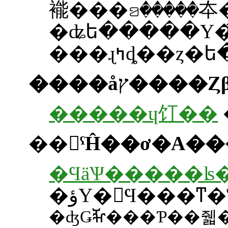
�ʥե�����Υ�
����åץ��
�����ɥ饤��
��󥯤ˤĤ��ơ�A�
�ϤäѰ�����ʪ
�ʤǤⶵ���Ƥ��줿