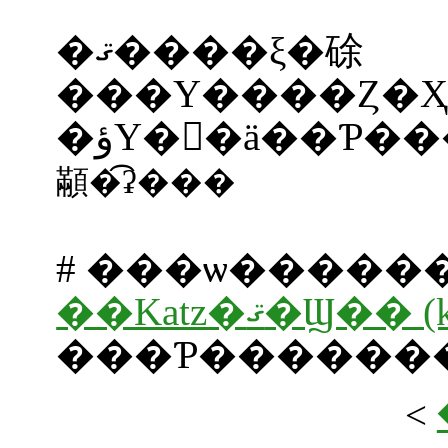
�ޤ����ξ�硢
���Υ����Ȥ�
�ؤΥ�󥯤�ä��Ƥ
顢�͡ʡ���
# ���ѡ�����
��Katz�ޤ�Ϣ��
���Ƥ������
<