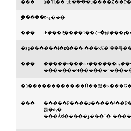
���
�ֲ����פκƹ���
���
�ȥǥ������ɬ�פʲù��� ��
���
�����ɤ���ϰϡ������ѹ��
�ù����������ʵ��Ĥ��줿�ϰ���Ǥ�
���
�����Ρֲ����פ�����ˤ��Ƥ��ʤ��������˺��������Ǻ�򡢤��ʤ��Υۡ���ڡ���������ۤ��
롢�ʤ�