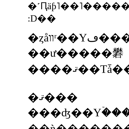
�˹Ԥäƥ˥��˥����
:D��
�ȥåװʳ��Υڡ�����ͽ��̵�����/
��ư�����礬
�ޤ���
���ʤ��Υۡ���ڡ������ե
��ǹ������