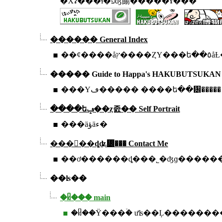
�Хʡ���ɬ�פʤ餳�����ɤ���
������ General Index
��¢��
����� Guide to Happa's HAKUBUTSUKAN
���Υڡ����� ����ե��᡼�����
����եݡ��ȥ졼�� Self Portrait
���äؤäء�
���󥿥��ȡʥ᡼��� Contact Me
��ʪ��
�ᥤ��� main
�ᥤ��Ÿ���ۡ� ưʪ��Ļ������