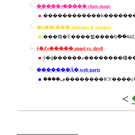
�����ޤ����� chon-mage
�ѻ��ȿ��� alphabet & number
���饹�Ȳ
ŷ�Ȥȥ����� angel vs. devil
ŷ�ȡ������ޡ��������磻
�������Ǻ� web parts
<