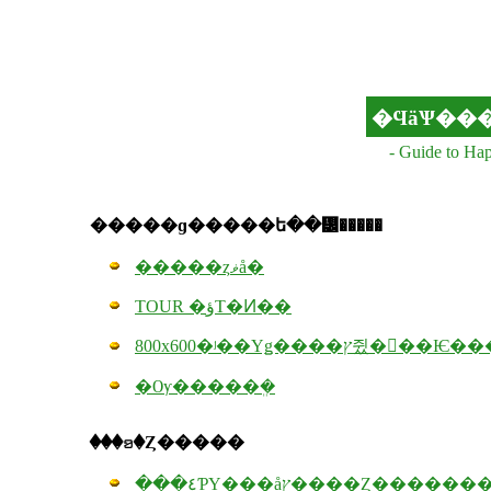
�ϤäѰ��
- Guide to 
�����ɡ�����ե��᡼�����
�����ȥޥå�
TOUR �ؤΤ�Ͷ��
800x600�ʲ��Υǥ����ץ쥤�򤴻
�Ѹ�����ܸ�
���ꤤ�Ȥ�����
���٤ƤΥ���åץ����Ȥ���