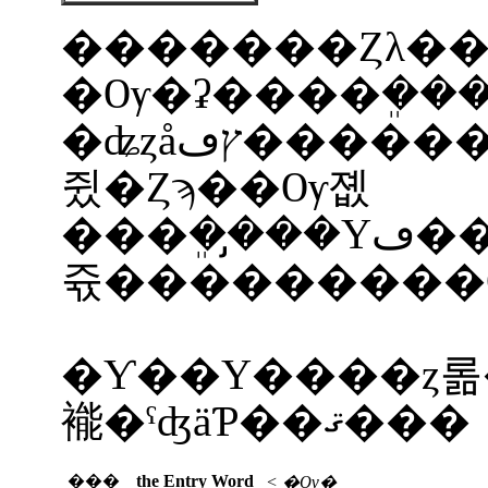
�������Ȥλ�
�ʥȥåץڡ���������ꡢ����եݡ��ȥ
쥤�Ȥϡ��Ѹ졦
���ܸ��̡��Υڡ������Ѱդ��Ƥ��ޤ����ڡ�������Ρ�English���ˤäݤ󤴡٥��
쥯���������
�Ƴ��Υ����ȥ롦
褦�ˤʤäƤ��ޤ���
���
the Entry Word
< �Ѹ�