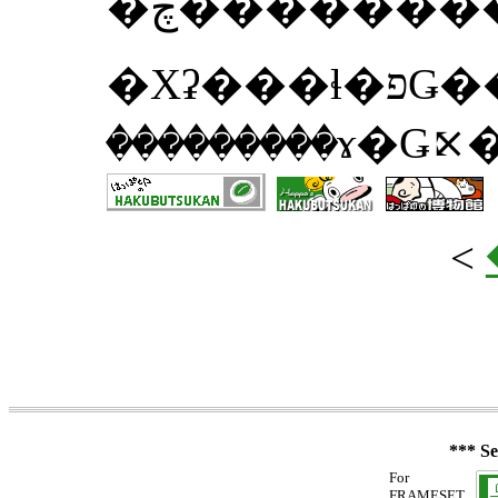
�ڿ������
�Хʡ���ɬ�פǤ���Ф�����򤪻������꤯
���������ɤ�
<
*** Se
For
FRAMESET