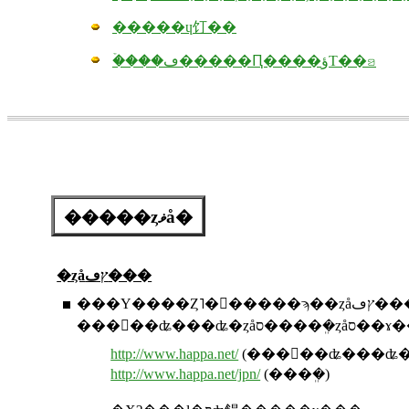
�����ɥ饤��
�ۡ���ڡ�����Ԥ����ؤΤ��ꤤ
�����ȥޥå�
�ȥåץڡ���
http://www.happa.net/
(���󥿡��ʥ���ʥ�
http://www.happa.net/jpn/
(���ܸ�)